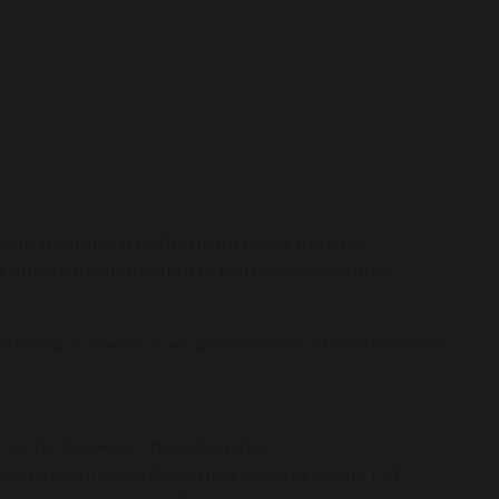
 произведено в ребилдинговом центре
на новые оригинальные или качественные
омента установки на автомобиль. В комплекте к
пчасти должен производится
ен старого, необходима замена масла ГУР,