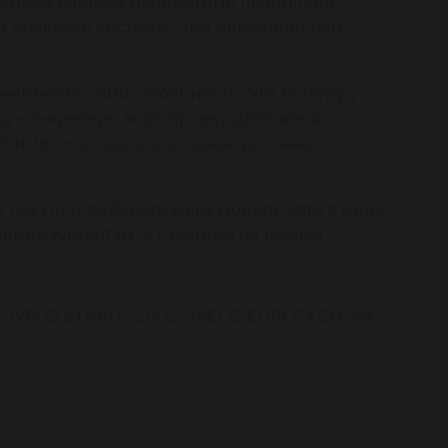
монтажа систему необходимо правильно
е и прокачке системы. При неправильной
нимость», либо уточнить по VIN номеру у
од конкретную маркировку двигателя.
тоимость и сроки и условия доставки
я покупки выберете вашу модель авто в меню
анице Клиентам -> Гарантия на товары.
 IVECO STRALIS 2002-, IVECO EUROTECH 1992-