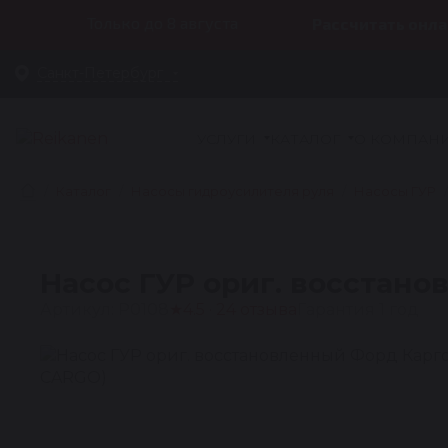
Только до 8 августа
Рассчитать онла
Санкт-Петербург
УСЛУГИ
КАТАЛОГ
О КОМПАН
Каталог
Насосы гидроусилителя руля
Насосы ГУР
Насос ГУР ориг. восстан
Артикул: P0108
★
4.5 · 24 отзыва
Гарантия 1 год