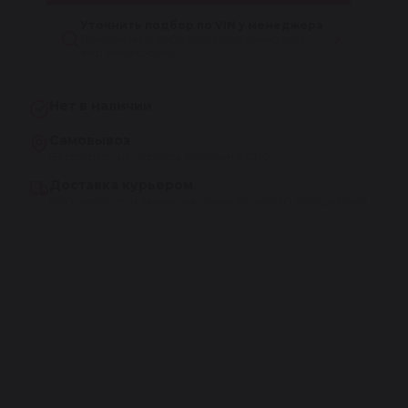
Уточнить подбор по VIN у менеджера
Поможем подобрать деталь точно под
ваш автомобиль
Нет в наличии
Самовывоз
Бесплатно, из сервиса Reikanen в СПб
Доставка курьером
Бесплатно при заказе на сумму более 30 000 рублей