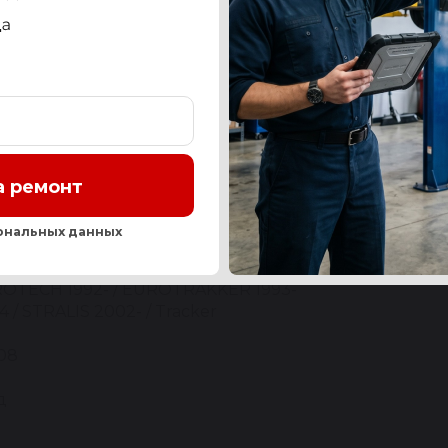
СТЬ
OEM-НОМЕРА И АНАЛОГИ
СЕРВИС
ОТЗЫ
а ремонт
Нашли ош
ональных данных
CO
OTECH 1992- / EUROTRAKKER 1993-
4 / STRALIS 2002- / Tracker
08
д