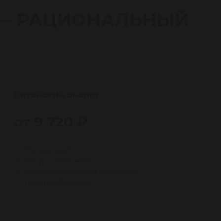
 — РАЦИОНАЛЬНЫЙ
ной.
Китайский аналог
(не продаётся в компании Reikanen)
от 9 720 ₽
Дешевле, но выше риски
Не оригинал
Ресурс часто ниже
Без восстановления оригинала
Гарантия 3 месяца