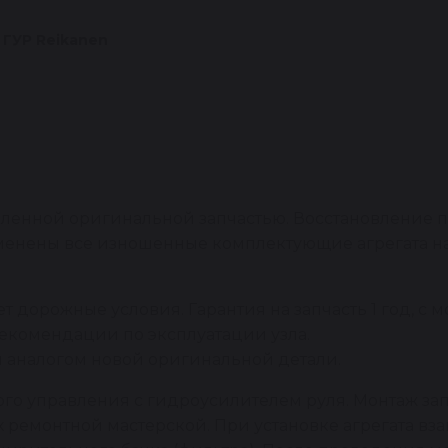
 ГУР Reikanen
овленной оригинальной запчастью. Восстановление
заменены все изношенные комплектующие агрегата 
 дорожные условия. Гарантия на запчасть 1 год, с м
рекомендации по эксплуатации узла.
 аналогом новой оригинальной детали.
ого управления с гидроусилителем руля. Монтаж за
емонтной мастерской. При установке агрегата взам