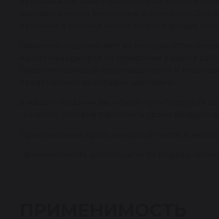
промывка системы с заменой или чисткой рас
заправить новой жидкостью и прокачать. Для э
прокачке в системе может остаться воздух, кото
Перечень моделей авто на которые устанавлива
наших менеджеров по телефонам в шапке сайта
Перечень брендов производителей и перекрестн
представлены во вкладке «доставка».
В нашем магазине вы можете купить другие за
«каталог». Условия гарантии и сроки возврата 
Оригинальные кросс номера запчасти и аналоги
Применяемость автозапчасти по модели автомо
ПРИМЕНИМОСТЬ