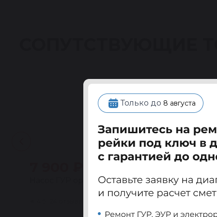
СОПУТСТВУЮЩИЕ 
Только до
8 августа
7 900 ₽
Насос ГУР ориг. восстановленный Ивеко Трак
★
4.5 · 24 отзыва