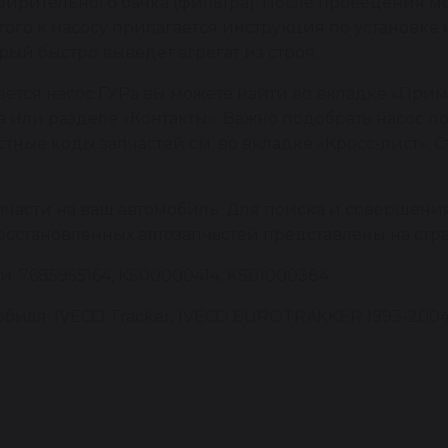
ширительного бачка (фильтра). После проведения 
того к насосу прилагается инструкция по установк
рый быстро выведет агрегат из строя.
ется насос ГУРа вы можете найти во вкладке «Приме
 или разделе «Контакты». Важно подобрать насос п
ые коды запчастей см. во вкладке «Кросс-лист». С
пчасти на ваш автомобиль. Для поиска и совершени
восстановленных автозапчастей представлены на стр
: 7685955164, KS00000414, KS01000384
биля: IVECO Tracker, IVECO EUROTRAKKER 1993-2004,