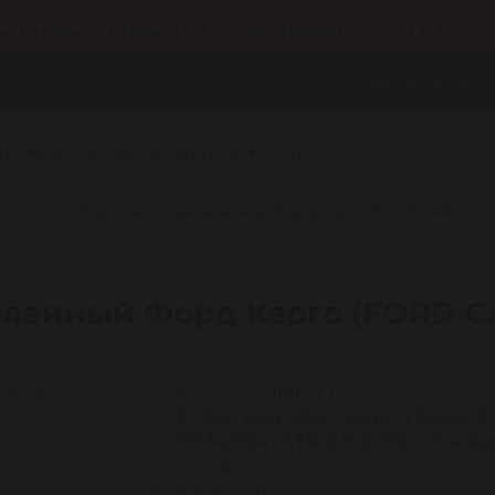
йн стоимость ремонта рулевой рейки за 1 минуту
Звоните нам, 
ИИ
КОНТАКТЫ
ДОКУМЕНТЫ
СТАТЬИ
Насос ГУР ориг. восстановленный Форд Карго (FORD CARGO)
овленный Форд Карго (FORD 
Марка автомобиля
IVECO
Модель
EUROTECH 1992- / EUROTRAKKER
1993-2004 / STRALIS 2002- / Tracke
Гарантия
1 год
Все характеристики