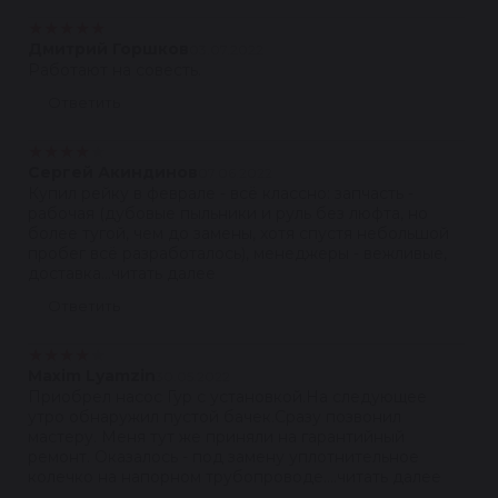
★
★
★
★
★
Дмитрий Горшков
03.07.2022
Работают на совесть.
Ответить
★
★
★
★
★
Сергей Акиндинов
07.06.2022
Купил рейку в феврале - всё классно: запчасть -
рабочая (дубовые пыльники и руль без люфта, но
более тугой, чем до замены, хотя спустя небольшой
пробег всё разработалось), менеджеры - вежливые,
доставка...читать далее
Ответить
★
★
★
★
★
Maxim Lyamzin
30.05.2022
Приобрел насос Гур с установкой.На следующее
утро обнаружил пустой бачек.Сразу позвонил
мастеру. Меня тут же приняли на гарантийный
ремонт. Оказалось - под замену уплотнительное
колечко на напорном трубопроводе....читать далее