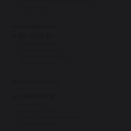
Стендовая проверка под давлением
Гарантия 1 год
Новый оригинал
≈ 84 000 ₽
дороже ~40%
Оригинальная база
Заводское качество
Существенно выше цена
Гарантия 1–2 года
Китайский аналог
(не продаётся в компании Reikanen)
от 36 000 ₽
выше риски
Не оригинал
Ресурс часто ниже
Без восстановления оригинала
Гарантия 3 месяца