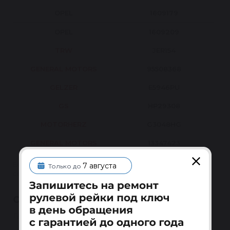
OPEL
1609179
OPEL
1609209
TRW
JER154
GENERAL MOTORS
95508368
GELZER
E5946PU
GS
HP29308
MOTORHERZ
G3048HG
GENERAL MOTORS
13347423
Если вашего номера нет в списке — уточните
7 августа
Только до
совместимость по VIN у менеджера.
СЕРВИСНОЕ ОБСЛУЖИВАНИЕ
Гарантия 1 год на восстановленные узлы