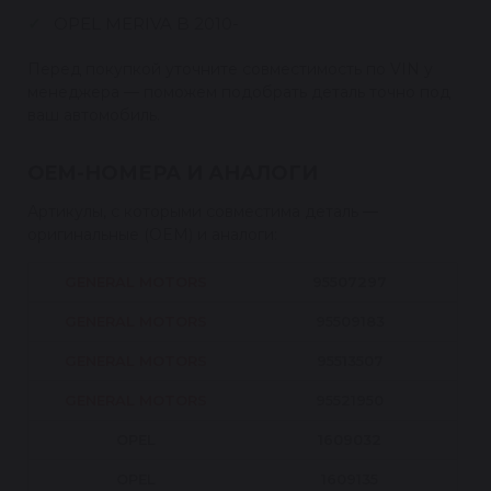
OPEL MERIVA B 2010-
Перед покупкой уточните совместимость по VIN у
менеджера — поможем подобрать деталь точно под
ваш автомобиль.
OEM-НОМЕРА И АНАЛОГИ
Артикулы, с которыми совместима деталь —
оригинальные (OEM) и аналоги:
GENERAL MOTORS
95507297
GENERAL MOTORS
95509183
GENERAL MOTORS
95513507
GENERAL MOTORS
95521950
OPEL
1609032
OPEL
1609135