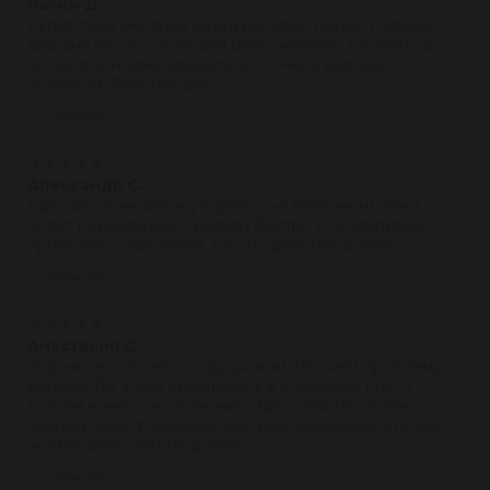
Рагим Д
01.12.2022
Купил пару месяцев назад рулевую рейку. Первый
два дня после установки было немного туговато, а
потом все нормализовалось. Я очень доволен
покупкой. Рекомендую.
Ответить
★
★
★
★
★
Александр С.
27.09.2022
Брал восстановленную рейку на терромонт, пока
полёт нормальный. Сделали быстро и оперативно,
приятные сотрудники. Так что рекомендую!!!!!
Ответить
★
★
★
★
★
Анастасия С
19.08.2022
Огромное спасибо сотрудникам. Решили проблему с
рейкой. До этого обращалась в 2 сервиса, никто
толком ничего не объяснил. Здесь мастер провел
полный осмотр машины, дал рекомендации, что ещё
необходимо...читать далее
Ответить