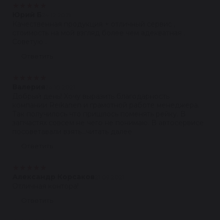
★
★
★
★
★
Юрий Б
24.12.2021
Качественная продукция + отличный сервис ,
стоимость на мой взгляд более чем адекватная .
Советую .
Ответить
★
★
★
★
★
Валерия
24.10.2021
Добрый день! Хочу выразить благодарность
компании Reikanen и грамотной работе менеджера.
Так получилось что пришлось поменять рейку. В
запчастях совсем не чего не понимаю. В автосервисе
посоветавали взять...читать далее
Ответить
★
★
★
★
★
Александр Корсаков
21.09.2021
Отличная контора!
Ответить