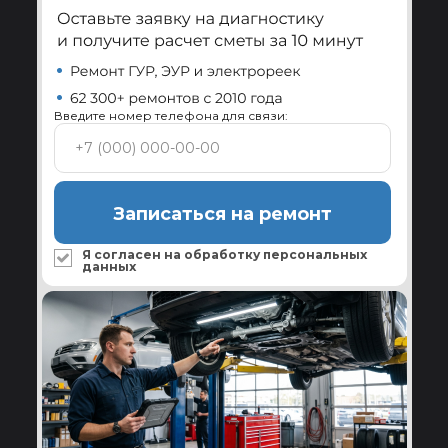
Гарантия после установки
Меняем или ремонтируем узел по гарантии при
установке у квалифицированного специалиста.
Подробнее
Введите номер телефона для связи:
Ребилдинг-центр Reikanen
Замена всех изношенных комплектующих и
Записаться на ремонт
проверка на стенде перед отправкой.
Подробнее
Я согласен на обработку
персональных
данных
Сервисы по всей России
Установка и диагностика системы ГУР в
авторизованных сервисах-партнёрах.
Подробнее