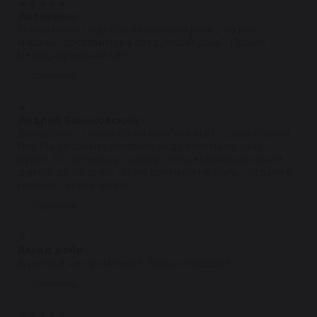
★
★
★
★
★
Анонимно
21.09.2021
Оперативно подобрали рулевую рейку на мою
машину, доставили на следующий день . Пошёл 7
месяц нареканий нет .
Ответить
★
★
★
★
★
Андрей Баньковский
01.05.2021
Взяли реку . Через 60 км пробега льёт с двух сторон.
Что бы оформить возврат , надо заполнить кучу
бумаг. По телефону сказали ,что рекламация может
длится до 30 дней. Этого времени не было , отдали в
ремонт...читать далее
Ответить
★
★
★
★
★
Вахид добр
20.08.2020
В ремонт не принимают. Только продают
Ответить
★
★
★
★
★