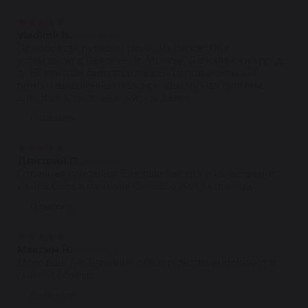
★
★
★
★
★
Vladimir N.
08.08.2022
Приобретал рулевую рейку на пассат б6 с
установкой в Reikanen (г. Москва, Батюнинский пр-д,
д. 15), плюсом был произведён дополнительный
ремонт выявленных поломок (выхлопная система,
электрика, пыльники...читать далее
Ответить
★
★
★
★
★
Дмитрий П.
21.07.2022
Отличная компания! Сделали быстро и качественно!
Рейка была в наличии! Спасибо Вам за помощь!
Ответить
★
★
★
★
★
Максим Н.
08.07.2022
Молодцы. Гарантийные обязательства выполняют в
полном объёме.
Ответить