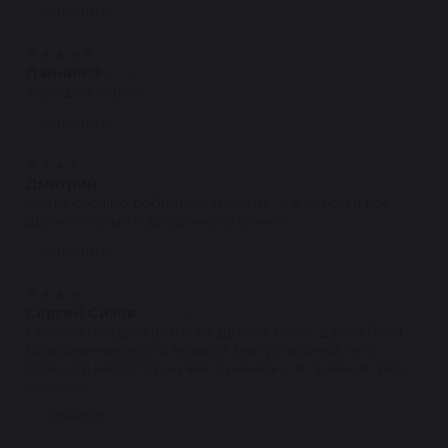
Ответить
★
★
★
★
★
Даниил Ф.
17.04.2022
Хороший сервис
Ответить
★
★
★
★
★
Дмитрий
04.02.2022
Очень сложно добраться и найти . А в целом я все
дружелюбные и доброжелательные
Ответить
★
★
★
★
★
Сергей Сизов
07.01.2022
Ставили неоднократно их детали, но не давно была
бракованная рейка, возврат был успешный, но с
большой неохотой, кучей бумажек и в течении трех
месяцев...
Ответить