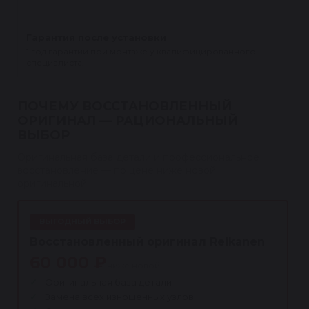
Гарантия после установки
1 год гарантии при монтаже у квалифицированного
специалиста.
ПОЧЕМУ ВОССТАНОВЛЕННЫЙ
ОРИГИНАЛ — РАЦИОНАЛЬНЫЙ
ВЫБОР
Оригинальная база детали и профессиональное
восстановление — по цене ниже новой
оригинальной.
ВЫГОДНЫЙ ВЫБОР
Восстановленный оригинал Reikanen
60 000 ₽
ниже новой
Оригинальная база детали
Замена всех изношенных узлов