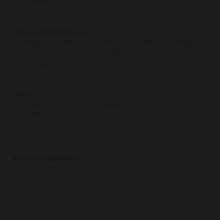
Ответить
★
★
★
★
★
Дмитрий Владыка
16.02.2024
Хорошая контора, но находится на краю географии.
Своим ходом очень тяжело добраться
Ответить
★
★
★
★
★
Денис С.
08.12.2023
Хорошая компания сотрудничаем с ними давно,
молодцы
Ответить
★
★
★
★
★
Антон Пышенков
04.03.2023
Отличные восстановленные запчасти с гарантией, по
низким ценам.
Ответить
★
★
★
★
★