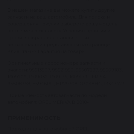
В нашем магазине вы можете купить другие
запчасти на ваш автомобиль. Для поиска и
совершения покупки выберете вашу модель
авто в меню «каталог». Условия гарантии и
сроки возврата восстановленных
автозапчастей представлены на странице
Клиентам -> Гарантия на товары.
Оригинальные кросс номера запчасти и
аналоги: 95513507, 95521950, 95507297, 95509183,
1609209, 1609032, 1609135, 1609179, JER154,
95508368, E5946PU, HP29308, G3048HG, 13347423
Применяемость автозапчасти по модели
автомобиля: OPEL MERIVA B 2010-
ПРИМЕНИМОСТЬ
Подходит для автомобилей OPEL: