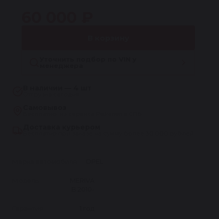
60 000 ₽
В корзину
Уточнить подбор по VIN у
менеджера
В наличии — 4 шт
Отгрузка сегодня
Самовывоз
Бесплатно, из сервиса Reikanen в СПб
Доставка курьером
Бесплатно при заказе на сумму более 30 000 рублей
Марка автомобиля
OPEL
Модель
MERIVA
B 2010-
Гарантия
1 год