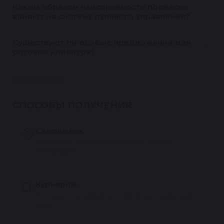
Каким образом неисправности подвески
влияют на систему рулевого управления?
Существуют ли особые предложения для
оптовых клиентов?
Все вопросы
СПОСОБЫ ПОЛУЧЕНИЯ
Самовывоз
Бесплатно из сервиса Reikanen в Санкт-
Петербурге
Курьером
По Санкт-Петербургу от 300 ₽, на следующий
день