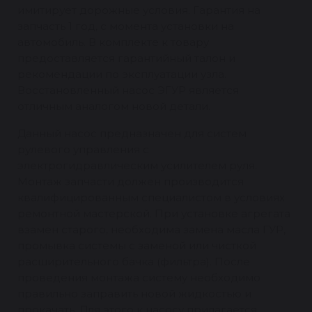
имитирует дорожные условия. Гарантия на
запчасть 1 год, с момента установки на
автомобиль. В комплекте к товару
предоставляется гарантийный талон и
рекомендации по эксплуатации узла.
Восстановленный насос ЭГУР является
отличным аналогом новой детали.
Данный насос предназначен для систем
рулевого управления с
электрогидравлическим усилителем руля.
Монтаж запчасти должен производится
квалифицированным специалистом в условиях
ремонтной мастерской. При установке агрегата
взамен старого, необходима замена масла ГУР,
промывка системы с заменой или чисткой
расширительного бачка (фильтра). После
проведения монтажа систему необходимо
правильно заправить новой жидкостью и
прокачать. Для этого к насосу прилагается