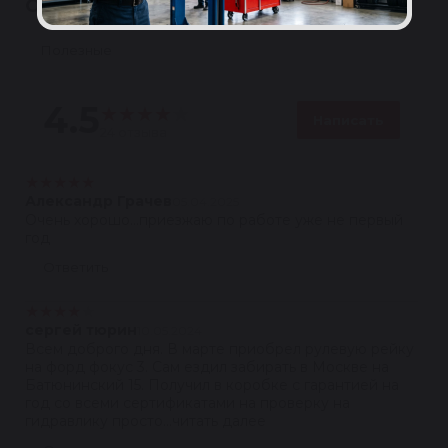
ОТЗЫВЫ
Полезные
4.5
★
★
★
★
★
Написать
24 отзыва
★
★
★
★
★
Александр Грачев
05.04.2025
Очень хорошо...приезжаю по работе уже не первый
год
Ответить
★
★
★
★
★
сергей тюрин
10.05.2024
Всем доброго дня. В марте приобрел рулевую рейку
на форд фокус 3. Сам ездил забирать в Москве на
Батюнинский 15. Получил в коробке с гарантией на
год со всеми сертификатами на проверку на
гидравлику просто...читать далее