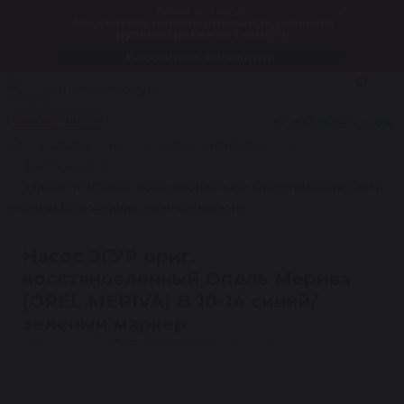
Только до 7 августа
Рассчитать онлайн стоимость ремонта
рулевой рейки за 1 минуту
Рассчитать бесплатно
0
Санкт-Петербург
+7 812 604-24-64
Заказать звонок
Каталог
Насосы гидроусилителя руля
Насосы ЭГУР
Насос ЭГУР ориг. восстановленный Опель Мерива (OPEL
MERIVA) B 10-14 синий/зеленый маркер
Насос ЭГУР ориг.
восстановленный Опель Мерива
(OPEL MERIVA) B 10-14 синий/
зеленый маркер
Артикул: PE154
★
4.5 · 24 отзыва
Гарантия 1 год
1