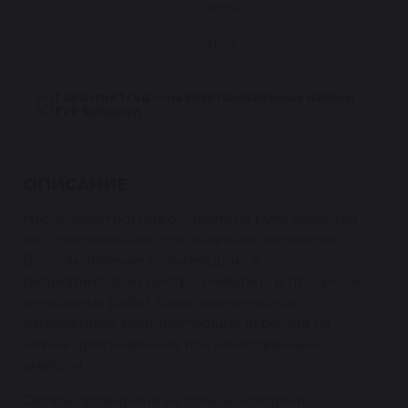
Артикул
PE154
Гарантия
1 год
Гарантия 1 год — на восстановленные насосы
ГУР Reikanen
ОПИСАНИЕ
Насос электрогидроусилителя руля является
восстановленной оригинальной запчастью.
Восстановление произведено в
ребилдинговом центре Reikanen. В процессе
ремонтных работ были заменены все
изношенные комплектующие агрегата на
новые оригинальные или качественные
аналоги.
Деталь проверена на стенде, который