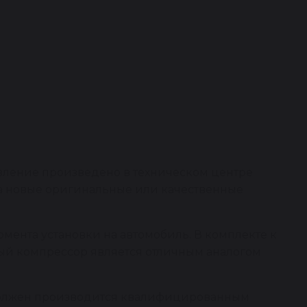
вление произведено в техническом центре
на новые оригинальные или качественные
омента установки на автомобиль. В комплекте к
ный компрессор является отличным аналогом
 должен производится квалифицированным