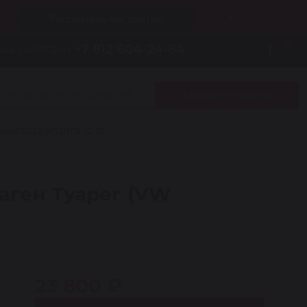
Рассчитать бесплатно
0
+7 812 604-24-64
мы работаем:
Записаться на ремонт
Заказать звонок
REG) 2.5/5.0TDI 02-10
аген Туарег (VW
23 800 ₽