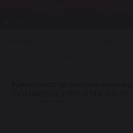
Только до 7 августа
Рассчитать онла
Санкт-Петербург
УСЛУГИ
КАТАЛОГ
О КОМПАН
Каталог
Компрессоры для кондиционеров
Компресс
Компрессор кондиционер
TOUAREG) 2.5/5.0TDI 02-10
Артикул: C0208
★
4.5 · 24 отзыва
Гарантия 1 год