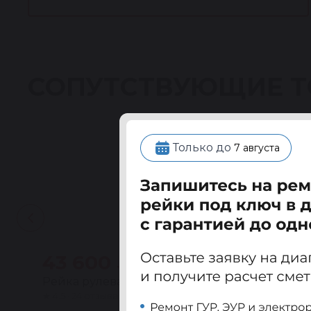
СОПУТСТВУЮЩИЕ 
Только до
7 августа
43 600 ₽
Рейка рулевая восстановленная Фольксваге
★
4.5 · 24 отзыва