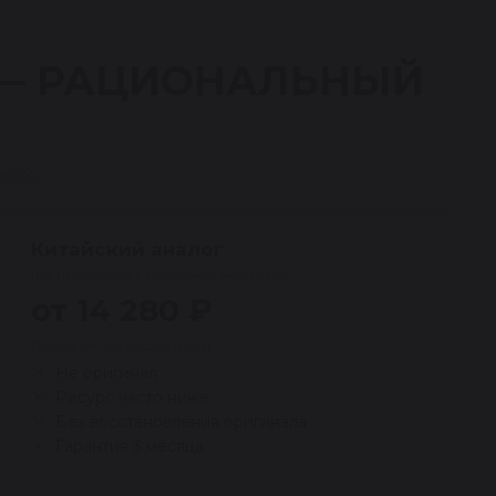
 — РАЦИОНАЛЬНЫЙ
ной.
Китайский аналог
(не продаётся в компании Reikanen)
от 14 280 ₽
Дешевле, но выше риски
Не оригинал
Ресурс часто ниже
Без восстановления оригинала
Гарантия 3 месяца