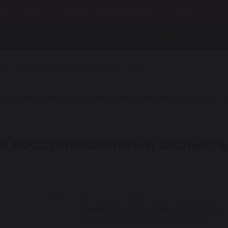
йн стоимость ремонта рулевой рейки за 1 минуту
Звоните нам, 
ИИ
КОНТАКТЫ
ДОКУМЕНТЫ
СТАТЬИ
ор кондиционера восстановленный Фольксваген Туарег (VW TOUA
а восстановленный Фольксв
Марка автомобиля
VW
Модель
PHAETON 2002-2016 / TOUAREG I
2002-2010 / TRANSPORTER V