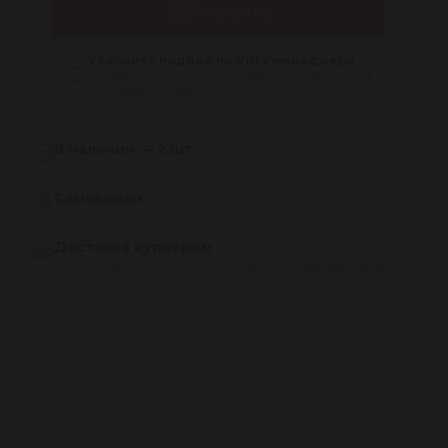
В корзину
Уточнить подбор по VIN у менеджера
Поможем подобрать деталь точно под
ваш автомобиль
В наличии — 2 шт
Отгрузка сегодня
Самовывоз
Бесплатно, из сервиса Reikanen в СПб
Доставка курьером
Бесплатно при заказе на сумму более 30 000 рублей