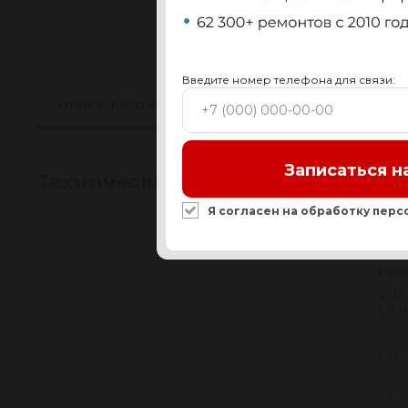
Введите номер телефона для связи:
ОПИСАНИЕ И ХАРАКТЕРИСТИКИ
ПРИМЕНИМО
Записаться н
Технические характеристики
Я согласен на обработку
перс
Марка автомобиля
VW
Модель автомобиля
PHA
201
MUL
Артикул
C02
Гарантия
1 го