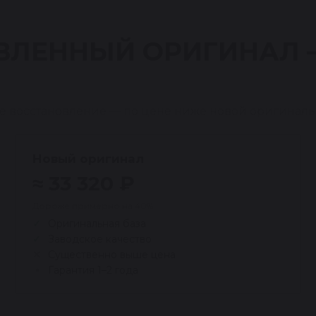
ВЛЕННЫЙ ОРИГИНАЛ
е восстановление — по цене ниже новой оригиналь
Новый оригинал
≈ 33 320 ₽
Дороже примерно на 40%
Оригинальная база
Заводское качество
Существенно выше цена
Гарантия 1–2 года