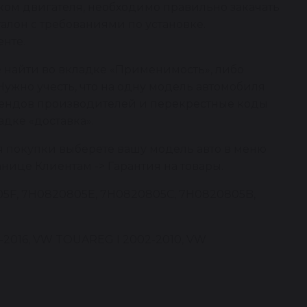
ком двигателя, необходимо правильно закачать
алон с требованиями по установке.
нте.
 найти во вкладке «Применимость», либо
Нужно учесть, что на одну модель автомобиля
брендов производителей и перекрестные коды
адке «доставка».
я покупки выберете вашу модель авто в меню
анице Клиентам -> Гарантия на товары.
05F, 7H0820805E, 7H0820805C, 7H0820805B,
2016, VW TOUAREG I 2002-2010, VW