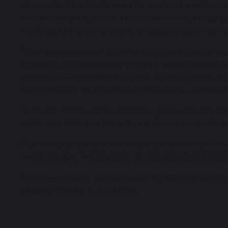
специалистом в условиях ремонтной мастерско
совместимый фреон и масло в систему кондици
Необходимо внимательно следовать всем реко
Перечень моделей авто на которые устанавли
уточнить по VIN номеру у наших менеджеров по
могут устанавливаться разные компрессоры, в
запчастей см. во вкладке «Кросс-лист». Стоимо
В нашем магазине вы можете купить другие за
«каталог». Условия гарантии и сроки возврата 
Оригинальные кросс номера запчасти и анало
7H0820805A, 7H0820805, 3D0820805Q, 3D082080
Применяемость автозапчасти по модели автомо
TRANSPORTER V 2003-2015