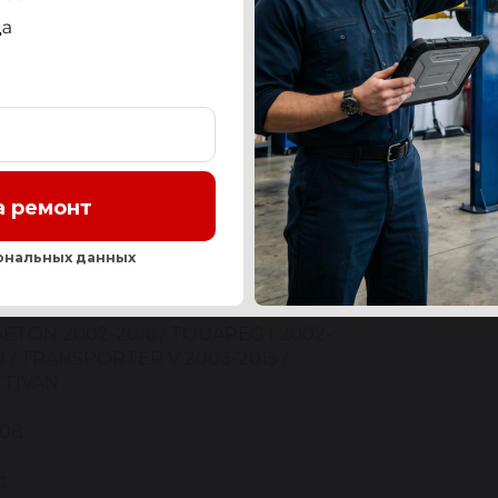
СТЬ
OEM-НОМЕРА И АНАЛОГИ
СЕРВИС
ОТЗЫ
а ремонт
Нашли ош
ональных данных
ETON 2002-2016 / TOUAREG I 2002-
0 / TRANSPORTER V 2003-2015 /
TIVAN
08
д