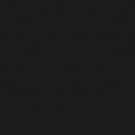
й. После проведения монтажа, перед первым запус
онирования. К агрегату прилагается гарантийный т
мендациям, которые указаны в прилагаемом докуме
вается данный компрессор кондиционера вы можете
 телефонам в шапке сайта или разделе «Контакты». 
 зависимости от маркировки двигателя. Перечень 
сть и сроки и условия доставки представлены во вкл
пчасти на ваш автомобиль. Для поиска и совершени
восстановленных автозапчастей представлены на стр
ги: 7H0820805J, 7H0820805H, 7H0820805G, 7H08208
5B, DCP32006, 8FK351110911, LCAC1825
биля: VW MULTIVAN V 2003-2015, VW PHAETON 2002-