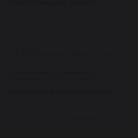
СОПУТСТВУЮЩИЕ ТОВАРЫ
26 300 ₽
Рейка рулевая восстановленная Опель Вектра (OPEL VECTRA
★
4.5 · 24 отзыва
ОПИСАНИЕ И ХАРАКТЕРИСТИКИ
ОПИСАНИЕ
ПРИМЕНИМОСТЬ
ТЕХНИЧЕСКИЕ ХАРАКТЕРИСТИКИ
Марка автомобиля
SAAB
Модель автомобиля
9-3 1998-2002
Артикул
C0415