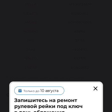
HELLA
8FK351134671
LIZARTE
811053002
MAHLE
ACP1097000S
NISSENS
89066
NRF
32165
SAAB
4635892
VALEO
699316
LUZAR
LCAC0593
Если вашего номера нет в списке — уточните
совместимость по VIN у менеджера.
10 августа
Только до
СЕРВИСНОЕ ОБСЛУЖИВАНИЕ
Гарантия 1 год на восстановленные узлы