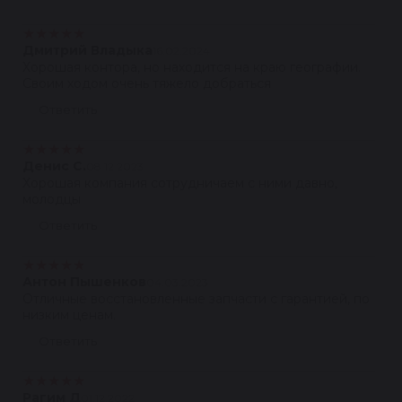
★
★
★
★
★
Дмитрий Владыка
16.02.2024
Хорошая контора, но находится на краю географии.
Своим ходом очень тяжело добраться
Ответить
★
★
★
★
★
Денис С.
08.12.2023
Хорошая компания сотрудничаем с ними давно,
молодцы
Ответить
★
★
★
★
★
Антон Пышенков
04.03.2023
Отличные восстановленные запчасти с гарантией, по
низким ценам.
Ответить
★
★
★
★
★
Рагим Д
01.12.2022