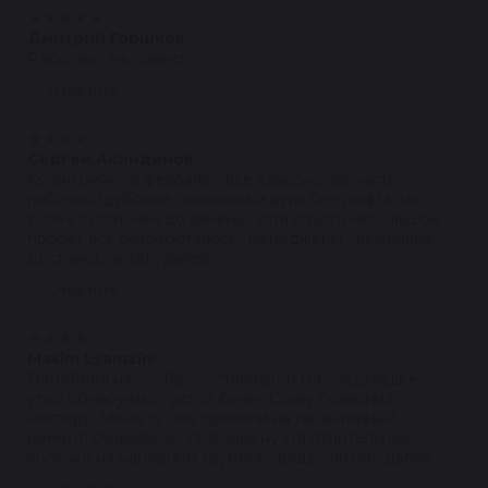
★
★
★
★
★
Дмитрий Горшков
03.07.2022
Работают на совесть.
Ответить
★
★
★
★
★
Сергей Акиндинов
07.06.2022
Купил рейку в феврале - всё классно: запчасть -
рабочая (дубовые пыльники и руль без люфта, но
более тугой, чем до замены, хотя спустя небольшой
пробег всё разработалось), менеджеры - вежливые,
доставка...читать далее
Ответить
★
★
★
★
★
Maxim Lyamzin
30.05.2022
Приобрел насос Гур с установкой.На следующее
утро обнаружил пустой бачек.Сразу позвонил
мастеру. Меня тут же приняли на гарантийный
ремонт. Оказалось - под замену уплотнительное
колечко на напорном трубопроводе....читать далее