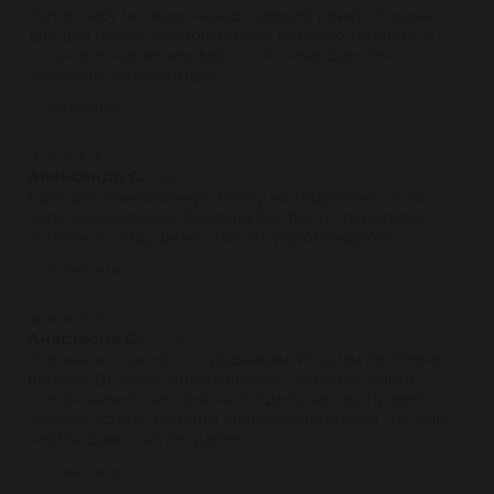
Купил пару месяцев назад рулевую рейку. Первый
два дня после установки было немного туговато, а
потом все нормализовалось. Я очень доволен
покупкой. Рекомендую.
Ответить
★
★
★
★
★
Александр С.
27.09.2022
Брал восстановленную рейку на терромонт, пока
полёт нормальный. Сделали быстро и оперативно,
приятные сотрудники. Так что рекомендую!!!!!
Ответить
★
★
★
★
★
Анастасия С
19.08.2022
Огромное спасибо сотрудникам. Решили проблему с
рейкой. До этого обращалась в 2 сервиса, никто
толком ничего не объяснил. Здесь мастер провел
полный осмотр машины, дал рекомендации, что ещё
необходимо...читать далее
Ответить