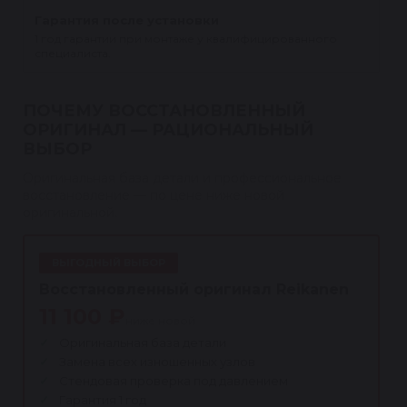
Гарантия после установки
1 год гарантии при монтаже у квалифицированного
специалиста.
ПОЧЕМУ ВОССТАНОВЛЕННЫЙ
ОРИГИНАЛ — РАЦИОНАЛЬНЫЙ
ВЫБОР
Оригинальная база детали и профессиональное
восстановление — по цене ниже новой
оригинальной.
ВЫГОДНЫЙ ВЫБОР
Восстановленный оригинал Reikanen
11 100 ₽
ниже новой
Оригинальная база детали
Замена всех изношенных узлов
Стендовая проверка под давлением
Гарантия 1 год