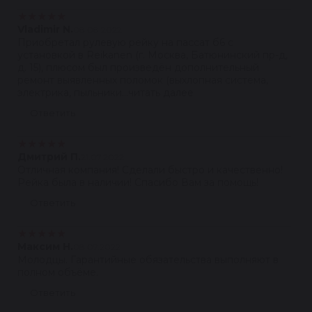
★
★
★
★
★
Vladimir N.
08.08.2022
Приобретал рулевую рейку на пассат б6 с
установкой в Reikanen (г. Москва, Батюнинский пр-д,
д. 15), плюсом был произведён дополнительный
ремонт выявленных поломок (выхлопная система,
электрика, пыльники...читать далее
Ответить
★
★
★
★
★
Дмитрий П.
21.07.2022
Отличная компания! Сделали быстро и качественно!
Рейка была в наличии! Спасибо Вам за помощь!
Ответить
★
★
★
★
★
Максим Н.
08.07.2022
Молодцы. Гарантийные обязательства выполняют в
полном объёме.
Ответить