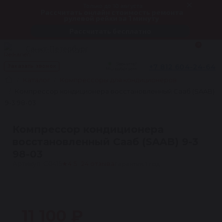
Только до 10 августа
Рассчитать онлайн стоимость ремонта
рулевой рейки за 1 минуту
Рассчитать бесплатно
0
Санкт-Петербург
Звоните!
+7 812 604-24-64
Заказать звонок
Мы работаем
Каталог
Компрессоры для кондиционеров
Компрессор кондиционера восстановленный Сааб (SAAB)
9-3 98-03
Компрессор кондиционера
восстановленный Сааб (SAAB) 9-3
98-03
Артикул: C0415
★
4.5 · 24 отзыва
Гарантия 1 год
1
11 100 ₽