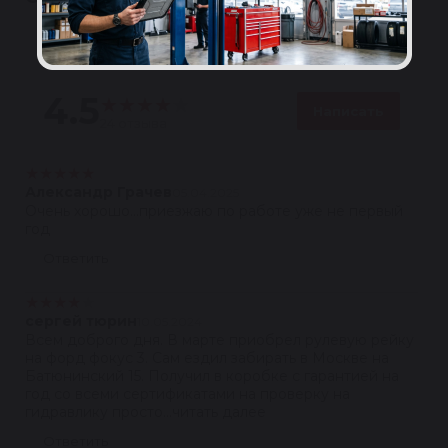
Полезные
4.5
★
★
★
★
★
Написать
24 отзыва
★
★
★
★
★
Александр Грачев
05.04.2025
Очень хорошо...приезжаю по работе уже не первый
год
Ответить
★
★
★
★
★
сергей тюрин
10.05.2024
Всем доброго дня. В марте приобрел рулевую рейку
на форд фокус 3. Сам ездил забирать в Москве на
Батюнинский 15. Получил в коробке с гарантией на
год со всеми сертификатами на проверку на
гидравлику просто...читать далее
Ответить