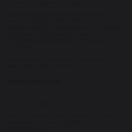
Клиентам -> Гарантия на товары.
Оригинальные кросс номера запчасти и
аналоги: 4635892, 4635892, 8FK351134171,
AC35534, 811053002, 89066, SBAK053, TSP0155287,
TSP0159287, 510027, 93185570, 240016,
ACP1097000S, 8FK351134671, 32165, 699316,
LCAC0593
Применяемость автозапчасти по модели
автомобиля: SAAB 9-3 1998-2002
ПРИМЕНИМОСТЬ
Подходит для автомобилей SAAB:
SAAB 9-3 1998-2002
Перед покупкой уточните совместимость по VIN у
менеджера — поможем подобрать деталь точно под
ваш автомобиль.