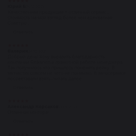
★
★
★
★
★
Юрий Б
24.12.2021
Качественная продукция + отличный сервис ,
стоимость на мой взгляд более чем адекватная .
Советую .
Ответить
★
★
★
★
★
Валерия
24.10.2021
Добрый день! Хочу выразить благодарность
компании Reikanen и грамотной работе менеджера.
Так получилось что пришлось поменять рейку. В
запчастях совсем не чего не понимаю. В автосервисе
посоветавали взять...читать далее
Ответить
★
★
★
★
★
Александр Корсаков
21.09.2021
Отличная контора!
Ответить
★
★
★
★
★