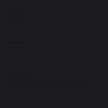
Ответить
★
★
★
★
★
Даниил Ф.
17.04.2022
Хороший сервис
Ответить
★
★
★
★
★
Дмитрий
04.02.2022
Очень сложно добраться и найти . А в целом я все
дружелюбные и доброжелательные
Ответить
★
★
★
★
★
Сергей Сизов
07.01.2022
Ставили неоднократно их детали, но не давно была
бракованная рейка, возврат был успешный, но с
большой неохотой, кучей бумажек и в течении трех
месяцев...
Ответить