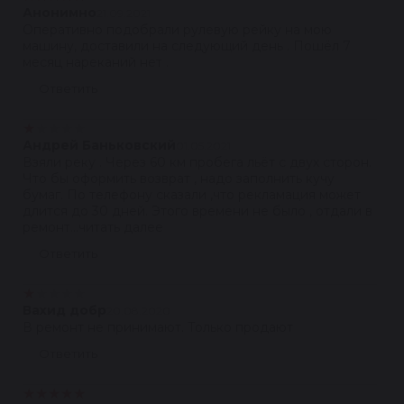
Анонимно
21.09.2021
Оперативно подобрали рулевую рейку на мою
машину, доставили на следующий день . Пошёл 7
месяц нареканий нет .
Ответить
★
★
★
★
★
Андрей Баньковский
01.05.2021
Взяли реку . Через 60 км пробега льёт с двух сторон.
Что бы оформить возврат , надо заполнить кучу
бумаг. По телефону сказали ,что рекламация может
длится до 30 дней. Этого времени не было , отдали в
ремонт...читать далее
Ответить
★
★
★
★
★
Вахид добр
20.08.2020
В ремонт не принимают. Только продают
Ответить
★
★
★
★
★