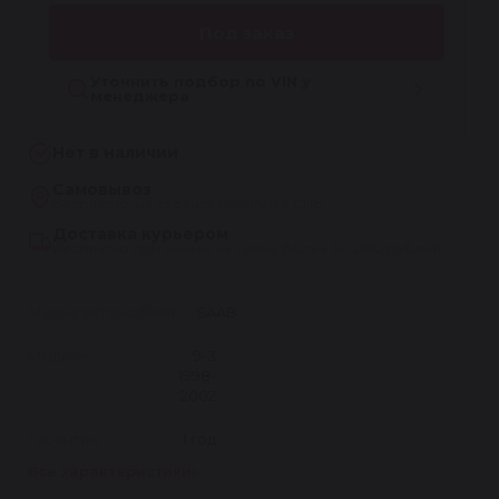
Под заказ
Уточнить подбор по VIN у
менеджера
Нет в наличии
Самовывоз
Бесплатно, из сервиса Reikanen в СПб
Доставка курьером
Бесплатно при заказе на сумму более 30 000 рублей
Марка автомобиля
SAAB
Модель
9-3
1998-
2002
Гарантия
1 год
Все характеристики