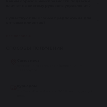
Каким образом неисправности подвески
влияют на систему рулевого управления?
Существуют ли особые предложения для
оптовых клиентов?
Все вопросы
СПОСОБЫ ПОЛУЧЕНИЯ
Самовывоз
Бесплатно из сервиса Reikanen в Санкт-
Петербурге
Курьером
По Санкт-Петербургу от 300 ₽, на следующий
день