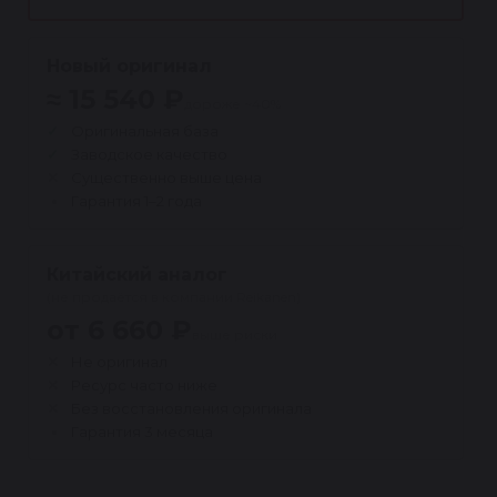
Новый оригинал
≈ 15 540 ₽
дороже ~40%
Оригинальная база
Заводское качество
Существенно выше цена
Гарантия 1–2 года
Китайский аналог
(не продаётся в компании Reikanen)
от 6 660 ₽
выше риски
Не оригинал
Ресурс часто ниже
Без восстановления оригинала
Гарантия 3 месяца