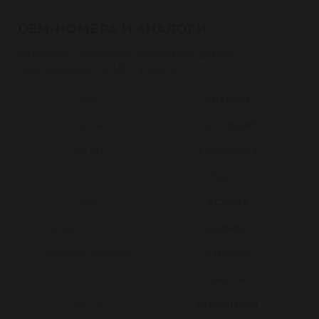
OEM-НОМЕРА И АНАЛОГИ
Артикулы, с которыми совместима деталь —
оригинальные (OEM) и аналоги:
AVA
SBAK053
DELPHI
TSP0155287
DELPHI
TSP0159287
ELSTOCK
510027
ERA
AC35534
GENERAL MOTORS
4635892
GENERAL MOTORS
93185570
HC-CARGO
240016
HELLA
8FK351134171