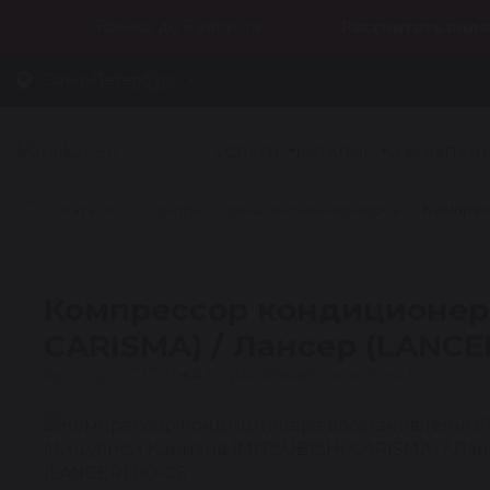
Только до 9 августа
Рассчитать онла
Санкт-Петербург
УСЛУГИ
КАТАЛОГ
О КОМПАН
Каталог
Компрессоры для кондиционеров
Компрес
Компрессор кондиционер
CARISMA) / Лансер (LANCE
Артикул: C1701
★
4.5 · 24 отзыва
Гарантия 1 год