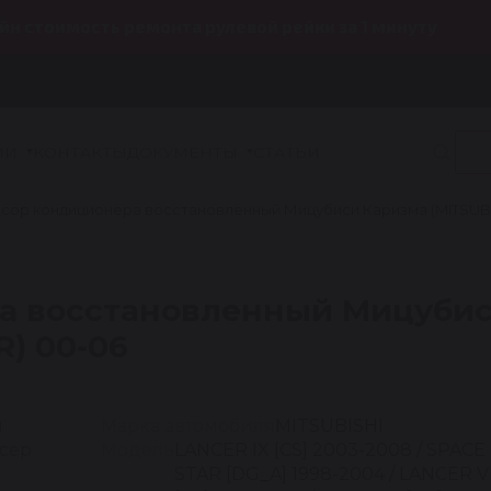
йн стоимость ремонта рулевой рейки за 1 минуту
ИИ
КОНТАКТЫ
ДОКУМЕНТЫ
СТАТЬИ
сор кондиционера восстановленный Мицубиси Каризма (MITSUBIS
а восстановленный Мицубиси
R) 00-06
Марка автомобиля
MITSUBISHI
Модель
LANCER IX [CS] 2003-2008 / SPACE
STAR [DG_A] 1998-2004 / LANCER V