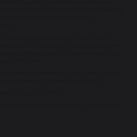
 должен производится квалифицированным
ком двигателя, необходимо правильно закачать
алон с требованиями по установке.
нте.
 найти во вкладке «Применимость», либо
Нужно учесть, что на одну модель автомобиля
брендов производителей и перекрестные коды
адке «доставка».
я покупки выберете вашу модель авто в меню
анице Клиентам -> Гарантия на товары.
911, 510438, 810307001
ER [VI] 1995-2003, MITSUBISHI LANCER IX [CS]