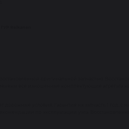
д
 ГУР Reikanen
сстановленной оригинальной запчастью. Восстано
заменены все изношенные комплектующие агрегата 
 дорожные условия. Гарантия на запчасть 1 год, с м
рекомендации по эксплуатации узла. Восстановлен