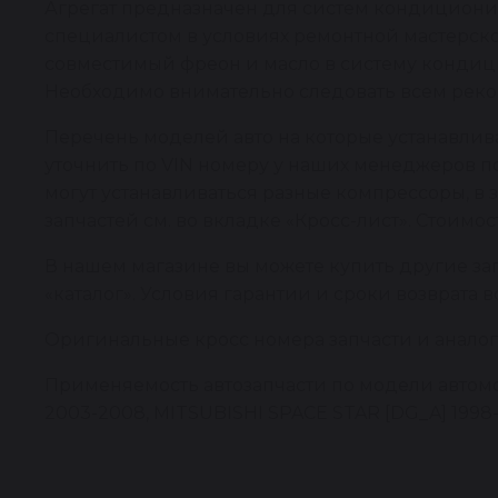
Агрегат предназначен для систем кондицион
специалистом в условиях ремонтной мастерско
совместимый фреон и масло в систему кондици
Необходимо внимательно следовать всем реко
Перечень моделей авто на которые устанавли
уточнить по VIN номеру у наших менеджеров по
могут устанавливаться разные компрессоры, в
запчастей см. во вкладке «Кросс-лист». Стоимо
В нашем магазине вы можете купить другие за
«каталог». Условия гарантии и сроки возврата 
Оригинальные кросс номера запчасти и аналоги
Применяемость автозапчасти по модели автомоб
2003-2008, MITSUBISHI SPACE STAR [DG_A] 1998