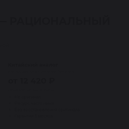
 — РАЦИОНАЛЬНЫЙ
ной.
Китайский аналог
(не продаётся в компании Reikanen)
от 12 420 ₽
Дешевле, но выше риски
Не оригинал
Ресурс часто ниже
Без восстановления оригинала
Гарантия 3 месяца