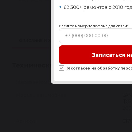
★
4.5 · 24 отзыва
Введите номер телефона для связи:
ОПИСАНИЕ И ХАРАКТЕРИСТИКИ
ПРИМЕНИМО
Записаться н
Технические характеристики
Я согласен на обработку
перс
Марка автомобиля
MIT
Модель автомобиля
LAN
[DG
200
Артикул
C17