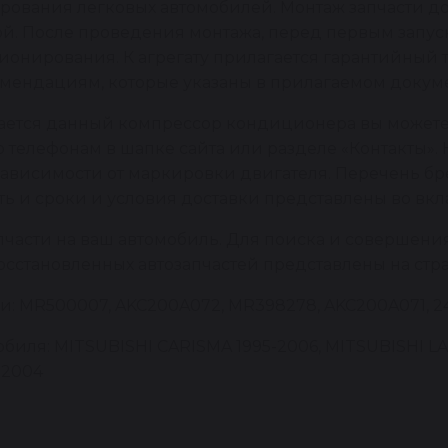
ирования легковых автомобилей. Монтаж запчасти
й. После проведения монтажа, перед первым запус
онирования. К агрегату прилагается гарантийный т
мендациям, которые указаны в прилагаемом докуме
вается данный компрессор кондиционера вы можете
 телефонам в шапке сайта или разделе «Контакты». 
 зависимости от маркировки двигателя. Перечень 
сть и сроки и условия доставки представлены во вкл
пчасти на ваш автомобиль. Для поиска и совершени
восстановленных автозапчастей представлены на стр
: MR500007, AKC200A072, MR398278, AKC200A071, 240
иля: MITSUBISHI CARISMA 1995-2006, MITSUBISHI LANC
-2004