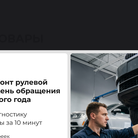
ТОВАРЫ
ризма (MITSUBISHI CARISMA) / Спейс Стар (SPACE S