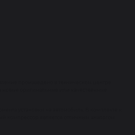
вление произведено в техническом центре
на новые оригинальные или качественные
омента установки на автомобиль. В комплекте к
ный компрессор является отличным аналогом