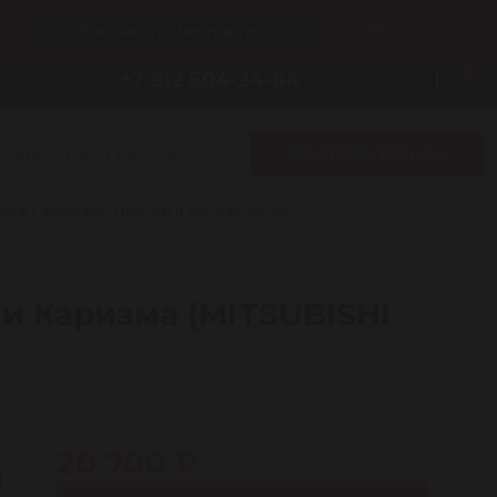
Рассчитать бесплатно
0
+7 812 604-24-64
Записаться на ремонт
Заказать звонок
HI CARISMA) / Лансер (LANCER) 00-06
 Каризма (MITSUBISHI
20 700 ₽
I