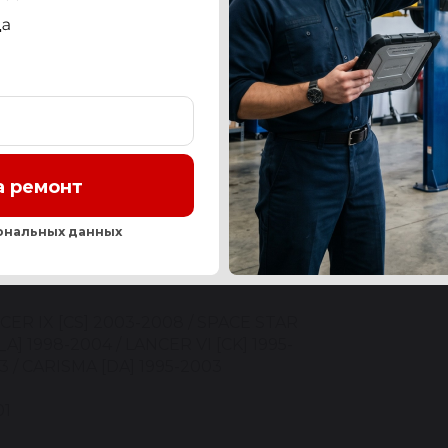
СТЬ
OEM-НОМЕРА И АНАЛОГИ
СЕРВИС
ОТЗЫ
а ремонт
Нашли ош
ональных данных
SUBISHI
CER IX [CS] 2003-2008 / SPACE STAR
_A] 1998-2004 / LANCER VI [CK] 1995-
3 / CARISMA [DA] 1995-2003
01