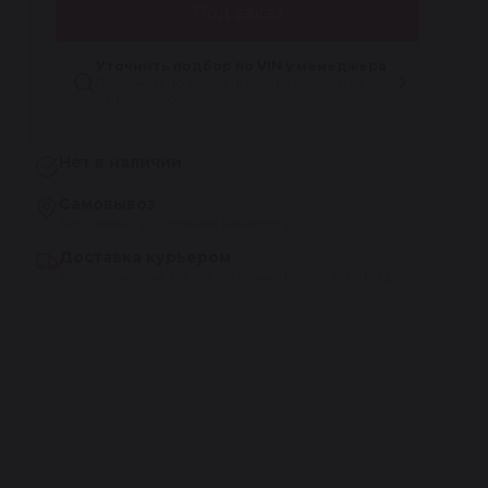
-
Под заказ
Уточнить подбор по VIN у менеджера
Поможем подобрать деталь точно под
ваш автомобиль
Нет в наличии
Самовывоз
Бесплатно, из сервиса Reikanen в СПб
Доставка курьером
Бесплатно при заказе на сумму более 30 000 рублей