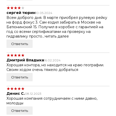
★
★
★
★
★
сергей тюрин
10.05.2024
Всем доброго дня. В марте приобрел рулевую рейку
на форд фокус 3. Сам ездил забирать в Москве на
Батюнинский 15. Получил в коробке с гарантией на
год со всеми сертификатами на проверку на
гидравлику просто...читать далее
Ответить
★
★
★
★
★
Дмитрий Владыка
16.02.2024
Хорошая контора, но находится на краю географии.
Своим ходом очень тяжело добраться
Ответить
★
★
★
★
★
Денис С.
08.12.2023
Хорошая компания сотрудничаем с ними давно,
молодцы
Ответить