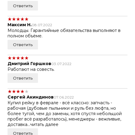
Ответить
★
★
★
★
★
Максим Н.
08.07.2022
Молодцы. Гарантийные обязательства выполняют в
полном объёме.
Ответить
★
★
★
★
★
Дмитрий Горшков
03.07.2022
Работают на совесть.
Ответить
★
★
★
★
★
Сергей Акиндинов
07.06.2022
Купил рейку в феврале - всё классно: запчасть -
рабочая (дубовые пыльники и руль без люфта, но
более тугой, чем до замены, хотя спустя небольшой
пробег всё разработалось), менеджеры - вежливые,
доставка...читать далее
Ответить