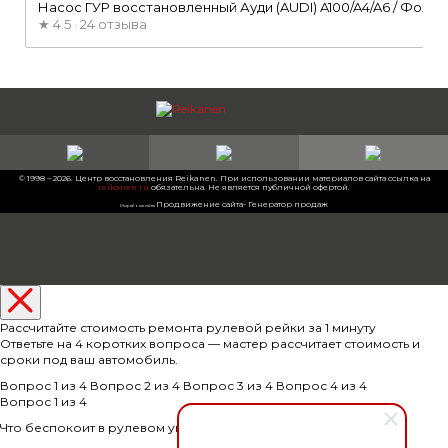
Насос ГУР восстановленный Ауди (AUDI) A100/A4/A6 / Фольксваг
★
4.5 · 24 отзыва
© 1998 – 2026. Центр восстановления Reikanen. При использовании материалов сайта ссылка на
reikanen.ru
обязательна. Не является публичной офертой.
Продвижение сайта- Генератор продаж
Разработка сайта
Рассчитайте стоимость ремонта рулевой рейки за 1 минуту
Ответьте на 4 коротких вопроса — мастер рассчитает стоимость и
сроки под ваш автомобиль.
Вопрос 1 из 4
Вопрос 2 из 4
Вопрос 3 из 4
Вопрос 4 из 4
Вопрос 1 из 4
Что беспокоит в рулевом управлении?