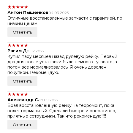
★
★
★
★
★
Антон Пышенков
04.03.2023
Отличные восстановленные запчасти с гарантией, по
низким ценам.
Ответить
★
★
★
★
★
Рагим Д
01.12.2022
Купил пару месяцев назад рулевую рейку. Первый
два дня после установки было немного туговато, а
потом все нормализовалось. Я очень доволен
покупкой. Рекомендую.
Ответить
★
★
★
★
★
Александр С.
27.09.2022
Брал восстановленную рейку на терромонт, пока
полёт нормальный. Сделали быстро и оперативно,
приятные сотрудники. Так что рекомендую!!!!!
Ответить