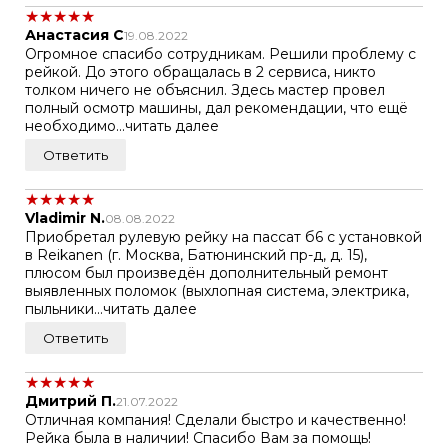
★
★
★
★
★
Анастасия С
19.08.2022
Огромное спасибо сотрудникам. Решили проблему с
рейкой. До этого обращалась в 2 сервиса, никто
толком ничего не объяснил. Здесь мастер провел
полный осмотр машины, дал рекомендации, что ещё
необходимо...читать далее
Ответить
★
★
★
★
★
Vladimir N.
08.08.2022
Приобретал рулевую рейку на пассат б6 с установкой
в Reikanen (г. Москва, Батюнинский пр-д, д. 15),
плюсом был произведён дополнительный ремонт
выявленных поломок (выхлопная система, электрика,
пыльники...читать далее
Ответить
★
★
★
★
★
Дмитрий П.
21.07.2022
Отличная компания! Сделали быстро и качественно!
Рейка была в наличии! Спасибо Вам за помощь!