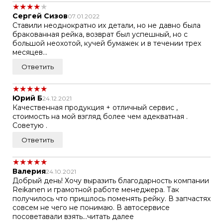
★
★
★
★
★
Сергей Сизов
07.01.2022
Ставили неоднократно их детали, но не давно была
бракованная рейка, возврат был успешный, но с
большой неохотой, кучей бумажек и в течении трех
месяцев...
Ответить
★
★
★
★
★
Юрий Б
24.12.2021
Качественная продукция + отличный сервис ,
стоимость на мой взгляд более чем адекватная .
Советую .
Ответить
★
★
★
★
★
Валерия
24.10.2021
Добрый день! Хочу выразить благодарность компании
Reikanen и грамотной работе менеджера. Так
получилось что пришлось поменять рейку. В запчастях
совсем не чего не понимаю. В автосервисе
посоветавали взять...читать далее