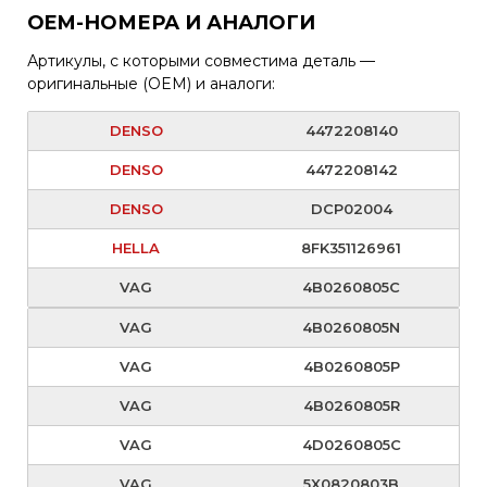
OEM-НОМЕРА И АНАЛОГИ
Артикулы, с которыми совместима деталь —
оригинальные (OEM) и аналоги:
DENSO
4472208140
DENSO
4472208142
DENSO
DCP02004
HELLA
8FK351126961
VAG
4B0260805C
VAG
4B0260805N
VAG
4B0260805P
VAG
4B0260805R
VAG
4D0260805C
VAG
5X0820803B