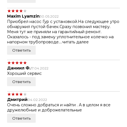
★
★
★
★
★
Maxim Lyamzin
30.05.2022
Приобрел насос Гур с установкой.На следующее утро
обнаружил пустой бачек.Сразу позвонил мастеру.
Меня тут же приняли на гарантийный ремонт.
Оказалось - под замену уплотнительное колечко на
напорном трубопроводе....читать далее
Ответить
★
★
★
★
★
Даниил Ф.
17.04.2022
Хороший сервис
Ответить
★
★
★
★
★
Дмитрий
04.02.2022
Очень сложно добраться и найти . А в целом я все
дружелюбные и доброжелательные
Ответить