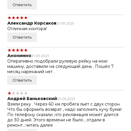
Ответить
★
★
★
★
★
Александр Корсаков
21.09.2021
Отличная контора!
Ответить
★
★
★
★
★
Анонимно
21.09.2021
Оперативно подобрали рулевую рейку на мою
машину, доставили на следующий день . Пошёл 7
месяц нареканий нет .
Ответить
★
★
★
★
★
Андрей Баньковский
01.05.2021
Взяли реку . Через 60 км пробега льёт с двух сторон.
Что бы оформить возврат , надо заполнить кучу бумаг.
По телефону сказали ,что рекламация может длится
до 30 дней. Этого времени не было , отдали в
ремонт...читать далее